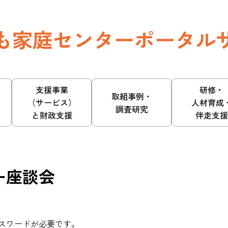
も家庭センターポータル
支援事業
研修・
取組事例・
（サービス）
人材育成
調査研究
と財政支援
伴走支援
ー座談会
スワードが必要です。